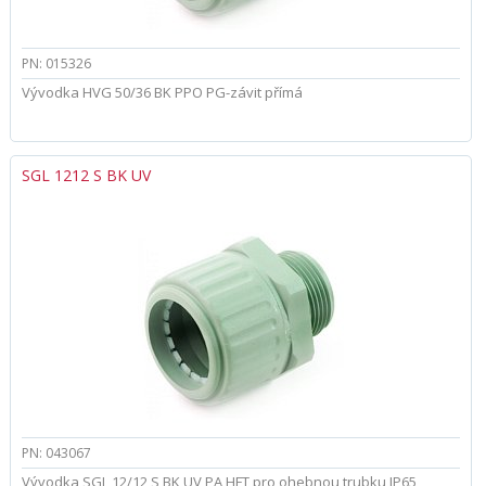
PN: 015326
Vývodka HVG 50/36 BK PPO PG-závit přímá
SGL 1212 S BK UV
PN: 043067
Vývodka SGL 12/12 S BK UV PA HFT pro ohebnou trubku IP65