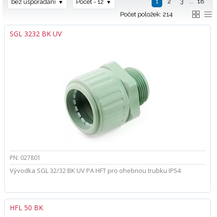
1
2
3
...
18
bez uspořádání
Počet - 12
Počet položek: 214
SGL 3232 BK UV
PN: 027801
Vývodka SGL 32/32 BK UV PA HFT pro ohebnou trubku IP54
HFL 50 BK