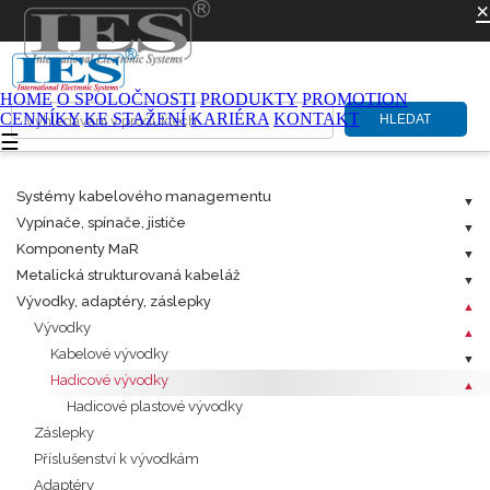
×
HOME
O SPOLOČNOSTI
PRODUKTY
PROMOTION
CENNÍKY
KE STAŽENÍ
KARIÉRA
KONTAKT
HLEDAT
☰
Systémy kabelového managementu
Vypínače, spínače, jističe
Komponenty MaR
Metalická strukturovaná kabeláž
Vývodky, adaptéry, záslepky
Vývodky
Kabelové vývodky
Hadicové vývodky
Hadicové plastové vývodky
Záslepky
Příslušenství k vývodkám
Adaptéry