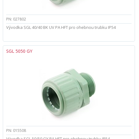
PN: 027802
Vývodka SGL 40/40 BK UV PA HFT pro ohebnou trubku IP54
SGL 5050 GY
PN: 015508
Vývodka SGL 50/50 GY PA HFT pro ohebnou trubku IP54