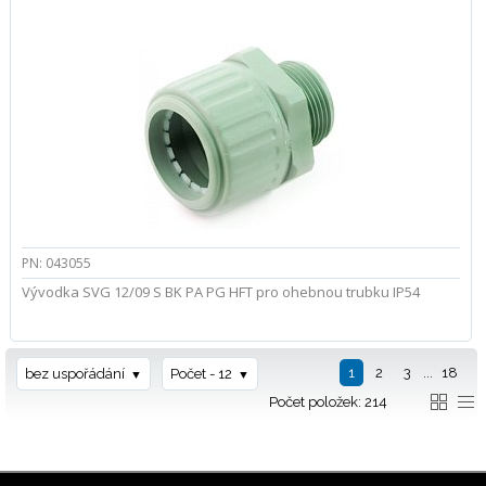
PN: 043055
Vývodka SVG 12/09 S BK PA PG HFT pro ohebnou trubku IP54
1
2
3
...
18
bez uspořádání
Počet - 12
Počet položek: 214