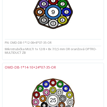
PN: OMD-DB-1*12-08+8*07-35-OR
Mikrotrubička MULTI 1x 12/8 + 8x 7/3,5 mm OR oranžová OPTRO-
MULTIDUCT ZB
OMD-DB-1*14-10+24*07-35-OR