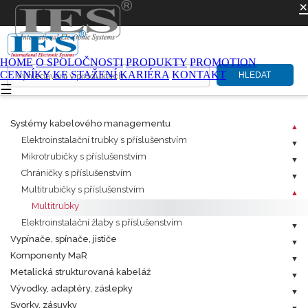
×
HOME
O SPOLOČNOSTI
PRODUKTY
PROMOTION
CENNÍKY
KE STAŽENÍ
KARIÉRA
KONTAKT
HLEDAT
☰
Systémy kabelového managementu
Elektroinstalační trubky s příslušenstvím
Mikrotrubičky s příslušenstvím
Chráničky s příslušenstvím
Multitrubičky s příslušenstvím
Multitrubky
Elektroinstalační žlaby s příslušenstvím
Vypínače, spínače, jističe
Komponenty MaR
Metalická strukturovaná kabeláž
Vývodky, adaptéry, záslepky
Svorky, zásuvky