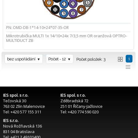
PN: OMD-DB-1*14-10+24*07-35-OR
Mikrotrubička MULTI 1x 14/10+24x 7/3,5 mm OR oranžová OPTRO-
MULTIDUCT ZB
1
bez uspořádání
Počet - 12
Počet položek: 3
IES spol. s r.o.
IES spol. s r.o.
Tečovská 30
Zděbradská 72
763 02 Zlín Malenovice
251 01 Říčany-Jažlovice
Tel: +420 577 155 311
Tel: +420 774 590 020
IES s.r.o.
Nová Rožňavská 136
831 04 Bratislava
Tel: +421 2 49101400