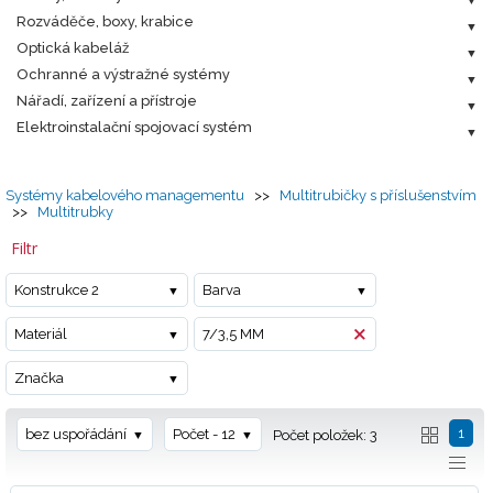
Rozváděče, boxy, krabice
Optická kabeláž
Ochranné a výstražné systémy
Nářadí, zařízení a přístroje
Elektroinstalační spojovací systém
Systémy kabelového managementu
>>
Multitrubičky s příslušenstvím
>>
Multitrubky
Filtr
Konstrukce 2
Barva
Materiál
7/3‚5 MM
Značka
1
bez uspořádání
Počet - 12
Počet položek: 3