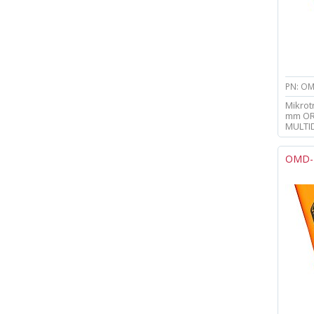
PN: OM
Mikrot
mm OR
MULTI
OMD-D