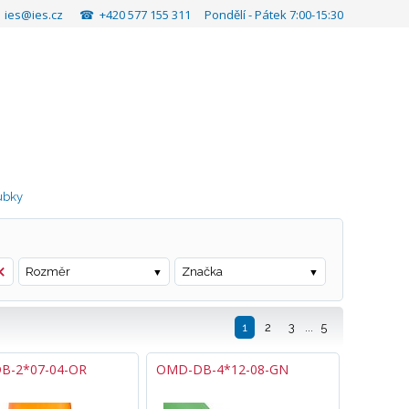
✉
ies@ies.cz
☎ +420 577 155 311 Pondělí - Pátek 7:00-15:30
ubky
Rozměr
Značka
1
2
3
...
5
B-2*07-04-OR
OMD-DB-4*12-08-GN