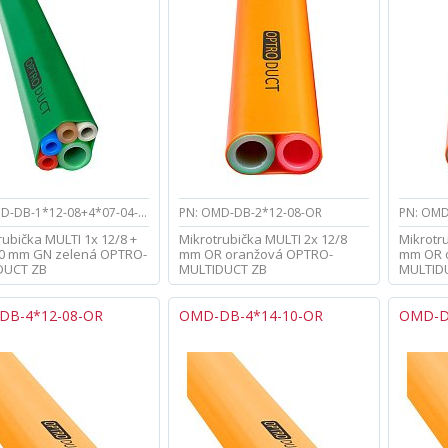
PN: OMD-DB-1*12-08+4*07-04-GN
PN: OMD-DB-2*12-08-OR
PN: OMD
rubička MULTI 1x 12/8 +
Mikrotrubička MULTI 2x 12/8
Mikrotru
,0 mm GN zelená OPTRO-
mm OR oranžová OPTRO-
mm OR 
DUCT ZB
MULTIDUCT ZB
MULTID
DB-4*12-08-OR
OMD-DB-4*14-10-OR
OMD-D