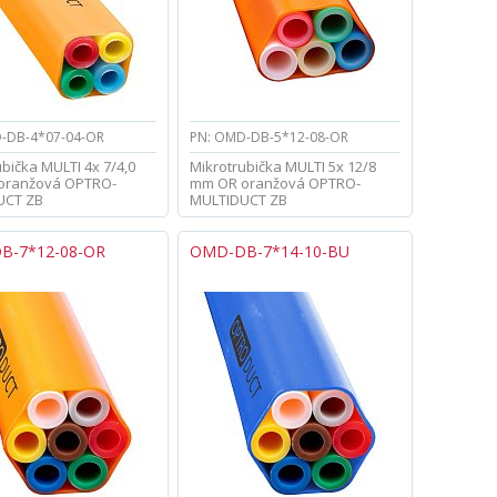
-DB-4*07-04-OR
PN: OMD-DB-5*12-08-OR
bička MULTI 4x 7/4,0
Mikrotrubička MULTI 5x 12/8
oranžová OPTRO-
mm OR oranžová OPTRO-
UCT ZB
MULTIDUCT ZB
B-7*12-08-OR
OMD-DB-7*14-10-BU