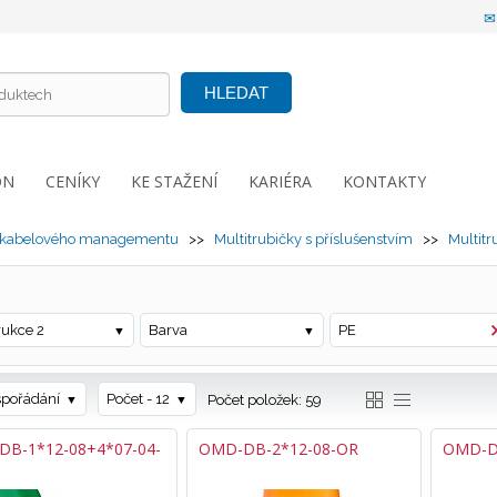
HLEDAT
ON
CENÍKY
KE STAŽENÍ
KARIÉRA
KONTAKTY
 kabelového managementu
>>
Multitrubičky s příslušenstvím
>>
Multitr
rukce 2
Barva
PE
spořádání
Počet - 12
Počet položek: 59
B-1*12-08+4*07-04-
OMD-DB-2*12-08-OR
OMD-D