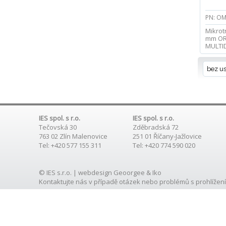
PN: OM
Mikrot
mm OR
MULTI
bez u
IES spol. s r.o.
IES spol. s r.o.
Tečovská 30
Zděbradská 72
763 02 Zlín Malenovice
251 01 Říčany-Jažlovice
Tel: +420 577 155 311
Tel: +420 774 590 020
© IES s.r.o. | webdesign
Geoorgee
& Iko
Kontaktujte nás
v případě otázek nebo problémů s prohlížení