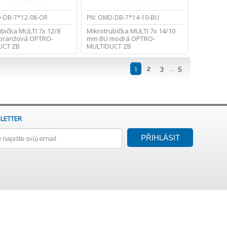
-DB-7*12-08-OR
PN: OMD-DB-7*14-10-BU
ubička MULTI 7x 12/8
Mikrotrubička MULTI 7x 14/10
oranžová OPTRO-
mm BU modrá OPTRO-
UCT ZB
MULTIDUCT ZB
1
2
3
...
5
LETTER
PŘIHLÁSIT