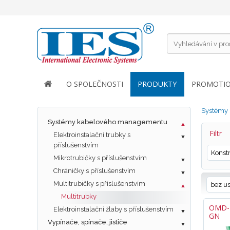
O SPOLEČNOSTI
PRODUKTY
PROMOTI
Systémy
Systémy kabelového managementu
Filtr
Elektroinstalační trubky s
příslušenstvím
Konst
Mikrotrubičky s příslušenstvím
Chráničky s příslušenstvím
Multitrubičky s příslušenstvím
bez u
Multitrubky
OMD-D
Elektroinstalační žlaby s příslušenstvím
GN
Vypínače, spínače, jističe