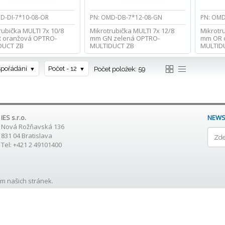
D-DI-7*10-08-OR
PN: OMD-DB-7*12-08-GN
PN: OMD
rubička MULTI 7x 10/8
Mikrotrubička MULTI 7x 12/8
Mikrotr
 oranžová OPTRO-
mm GN zelená OPTRO-
mm OR 
DUCT ZB
MULTIDUCT ZB
MULTID
spořádání
Počet - 12
Počet položek: 59
IES s.r.o.
NEWS
Nová Rožňavská 136
831 04 Bratislava
Tel: +421 2 49101400
m našich stránek.