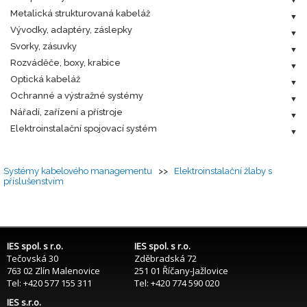
Metalická strukturovaná kabeláž
Vývodky, adaptéry, záslepky
Svorky, zásuvky
Rozváděče, boxy, krabice
Optická kabeláž
Ochranné a výstražné systémy
Nářadí, zařízení a přístroje
Elektroinstalační spojovací systém
Systémy kabelového managementu
>>
Elektroinstalační žlaby s
příslušenstvím
IES spol. s r.o.
IES spol. s r.o.
Tečovská 30
Zděbradská 72
763 02 Zlín Malenovice
251 01 Říčany-Jažlovice
Tel: +420 577 155 311
Tel: +420 774 590 020
IES s.r.o.