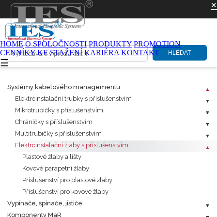
×
HOME
O SPOLOČNOSTI
PRODUKTY
PROMOTION
CENNÍKY
KE STAŽENÍ
KARIÉRA
KONTAKT
HLEDAT
☰
Systémy kabelového managementu
Elektroinstalační trubky s příslušenstvím
Mikrotrubičky s příslušenstvím
Chráničky s příslušenstvím
Multitrubičky s příslušenstvím
Elektroinstalační žlaby s příslušenstvím
Plastové žlaby a lišty
Kovové parapetní žlaby
Příslušenství pro plastové žlaby
Příslušenství pro kovové žlaby
Vypínače, spínače, jističe
Komponenty MaR