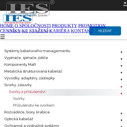
×
HOME
O SPOLOČNOSTI
PRODUKTY
PROMOTION
CENNÍKY
KE STAŽENÍ
KARIÉRA
KONTAKT
HLEDAT
☰
Systémy kabelového managementu
Vypínače, spínače, jističe
Komponenty MaR
Metalická strukturovaná kabeláž
Vývodky, adaptéry, záslepky
Svorky, zásuvky
Svorky a příslušenství
Svorky
Příslušenství ke svorkám
Rozváděče, boxy, krabice
Optická kabeláž
Ochranné a výstražné systémy