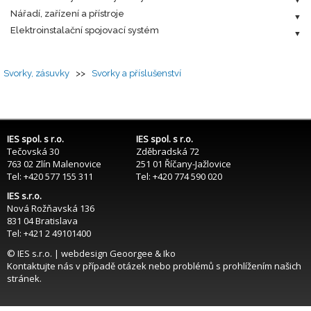
Nářadí, zařízení a přístroje
Elektroinstalační spojovací systém
Svorky, zásuvky
>>
Svorky a příslušenství
IES spol. s r.o.
IES spol. s r.o.
Tečovská 30
Zděbradská 72
763 02 Zlín Malenovice
251 01 Říčany-Jažlovice
Tel: +420 577 155 311
Tel: +420 774 590 020
IES s.r.o.
Nová Rožňavská 136
831 04 Bratislava
Tel: +421 2 49101400
© IES s.r.o. | webdesign
Geoorgee
& Iko
Kontaktujte nás
v případě otázek nebo problémů s prohlížením našich
stránek.