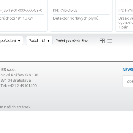
-PJSE-19-01-XXX-XXX-GY-X
PN: RMS-DE-03
PN: HVM
průchozí 19" 1U GY
Detektor hořlavých plynů
Držák ve
vyvazov
1 pár
spořádání
Počet - 12
Počet položek: 812
IES s.r.o.
NEWS
Nová Rožňavská 136
831 04 Bratislava
Tel: +421 2 49101400
m našich stránek.