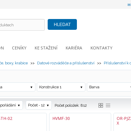
HLEDAT
ON
CENÍKY
KE STAŽENÍ
KARIÉRA
KONTAKTY
e, boxy, krabice
>>
Datové rozváděče a příslušenství
>>
Příslušenství 
ka
Konstrukce 1
Barva
spořádání
Počet - 12
Počet položek: 812
STH-02
HVMF-30
OR-PJZ
X