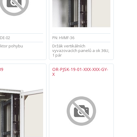
-DE-02
PN: HVMF-36
ektor pohybu
Držák vertikálních
vyvazovacích panelů a ok 36U,
1 pár
39
OR-PJSK-19-01-XXX-XXX-GY-
X