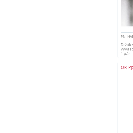
PN: HV
Držák 
vyvazo
1 pár
OR-PJ