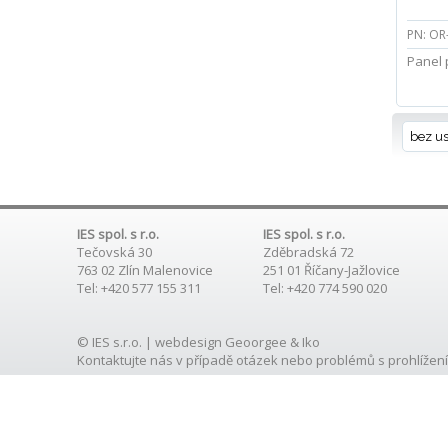
PN: OR
Panel 
bez u
IES spol. s r.o.
IES spol. s r.o.
Tečovská 30
Zděbradská 72
763 02 Zlín Malenovice
251 01 Říčany-Jažlovice
Tel: +420 577 155 311
Tel: +420 774 590 020
© IES s.r.o. | webdesign
Geoorgee
& Iko
Kontaktujte nás
v případě otázek nebo problémů s prohlížení