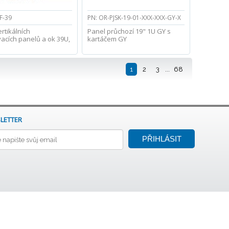
F-39
PN: OR-PJSK-19-01-XXX-XXX-GY-X
rtikálních
Panel průchozí 19" 1U GY s
acích panelů a ok 39U,
kartáčem GY
1
2
3
...
68
LETTER
PŘIHLÁSIT