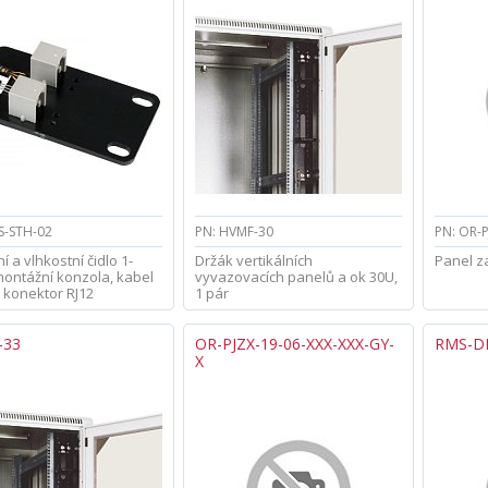
S-STH-02
PN: HVMF-30
PN: OR-
í a vlhkostní čidlo 1-
Držák vertikálních
Panel z
montážní konzola, kabel
vyvazovacích panelů a ok 30U,
x konektor RJ12
1 pár
-33
OR-PJZX-19-06-XXX-XXX-GY-
RMS-D
X