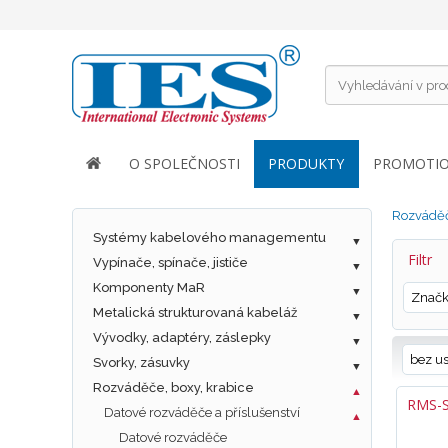
O SPOLEČNOSTI
PRODUKTY
PROMOTI
Rozváděč
Systémy kabelového managementu
Filtr
Vypínače, spínače, jističe
Komponenty MaR
Znač
Metalická strukturovaná kabeláž
Vývodky, adaptéry, záslepky
bez u
Svorky, zásuvky
Rozváděče, boxy, krabice
RMS-
Datové rozváděče a příslušenství
Datové rozváděče