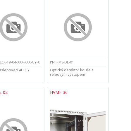
PJZX-19-04-XXX-XXX-GY-X
PN: RMS-DE-01
aslepovací 4U GY
Optický detektor kouře s
reléovým výstupem
E-02
HVMF-36