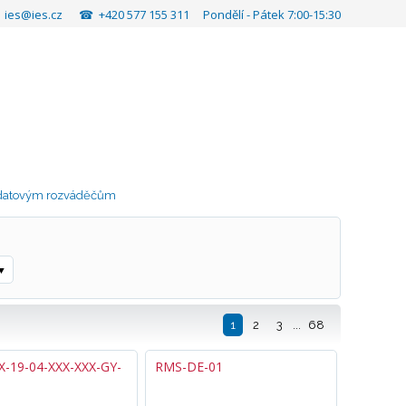
✉
ies@ies.cz
☎ +420 577 155 311 Pondělí - Pátek 7:00-15:30
k datovým rozváděčům
1
2
3
...
68
X-19-04-XXX-XXX-GY-
RMS-DE-01