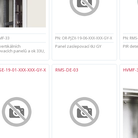
MF-33
PN: OR-PJZX-19-06-XXX-XXX-GY-X
PN: RMS
vertikálních
Panel zaslepovací 6U GY
PIR det
vacích panelů a ok 33U,
SE-19-01-XXX-XXX-GY-X
RMS-DE-03
HVMF-