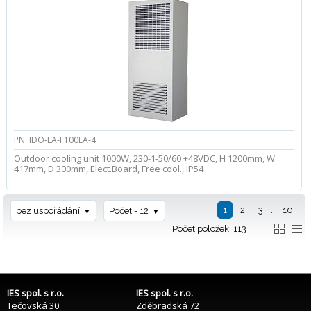
PN: IDO-EA-F100EA-4
Outdoor cooling unit 1000W, 230-1-50/60 +48VDC, H 1200mm, W
417mm, D 300mm, Elect.Board, Free cool., IP54
1
2
3
...
10
bez uspořádání
Počet - 12
Počet položek: 113
IES spol. s r.o.
IES spol. s r.o.
Tečovská 30
Zděbradská 72