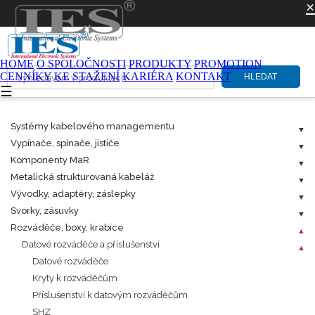
×
HOME
O SPOLOČNOSTI
PRODUKTY
PROMOTION
CENNÍKY
KE STAŽENÍ
KARIÉRA
KONTAKT
HLEDAT
☰
Systémy kabelového managementu
Vypínače, spínače, jističe
Komponenty MaR
Metalická strukturovaná kabeláž
Vývodky, adaptéry, záslepky
Svorky, zásuvky
Rozváděče, boxy, krabice
Datové rozváděče a příslušenství
Datové rozváděče
Kryty k rozváděčům
Příslušenství k datovým rozváděčům
SHZ