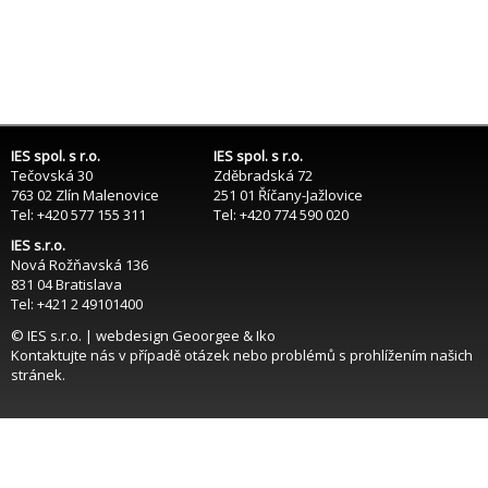
IES spol. s r.o.
IES spol. s r.o.
Tečovská 30
Zděbradská 72
763 02 Zlín Malenovice
251 01 Říčany-Jažlovice
Tel: +420 577 155 311
Tel: +420 774 590 020
IES s.r.o.
Nová Rožňavská 136
831 04 Bratislava
Tel: +421 2 49101400
© IES s.r.o. | webdesign
Geoorgee
& Iko
Kontaktujte nás
v případě otázek nebo problémů s prohlížením našich
stránek.