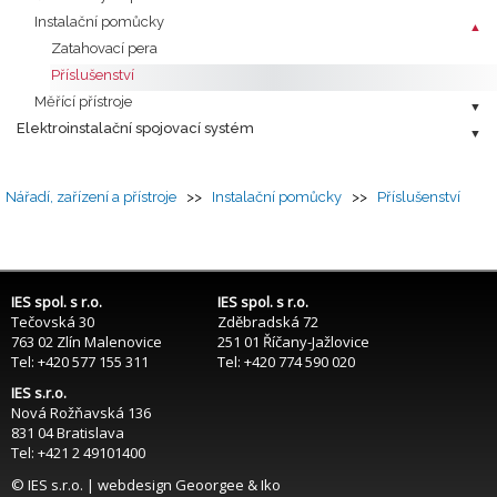
Instalační pomůcky
Zatahovací pera
Příslušenství
Měřící přístroje
Elektroinstalační spojovací systém
Nářadí, zařízení a přístroje
>>
Instalační pomůcky
>>
Příslušenství
IES spol. s r.o.
IES spol. s r.o.
Tečovská 30
Zděbradská 72
763 02 Zlín Malenovice
251 01 Říčany-Jažlovice
Tel: +420 577 155 311
Tel: +420 774 590 020
IES s.r.o.
Nová Rožňavská 136
831 04 Bratislava
Tel: +421 2 49101400
© IES s.r.o. | webdesign
Geoorgee
& Iko