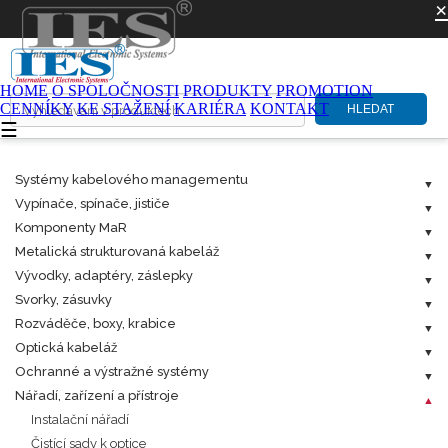
×
HOME
O SPOLOČNOSTI
PRODUKTY
PROMOTION
CENNÍKY
KE STAŽENÍ
KARIÉRA
KONTAKT
HLEDAT
☰
Systémy kabelového managementu
Vypínače, spínače, jističe
Komponenty MaR
Metalická strukturovaná kabeláž
Vývodky, adaptéry, záslepky
Svorky, zásuvky
Rozváděče, boxy, krabice
Optická kabeláž
Ochranné a výstražné systémy
Nářadí, zařízení a přístroje
Instalační nářadí
Čistící sady k optice