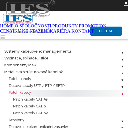
×
HOME
O SPOLOČNOSTI
PRODUKTY
PROMOTION
CENNÍKY
KE STAŽENÍ
KARIÉRA
KONTAKT
HLEDAT
☰
Systémy kabelového managementu
Vypínače, spínače, jističe
Komponenty MaR
Metalická strukturovaná kabeláž
Patch panely
Datové kabely UTP / FTP / SFTP
Patch kabely
Patch kabely CAT 5e
Patch kabely CAT 6
Patch kabely CAT 6A
Keystony
Datové a telekomunikační zásuvky