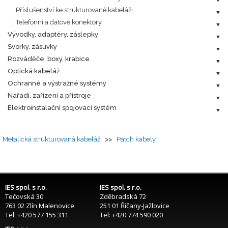
Příslušenství ke strukturované kabeláži
Telefonní a datové konektory
Vývodky, adaptéry, záslepky
Svorky, zásuvky
Rozváděče, boxy, krabice
Optická kabeláž
Ochranné a výstražné systémy
Nářadí, zařízení a přístroje
Elektroinstalační spojovací systém
Metalická strukturovaná kabeláž
>>
Patch kabely
IES spol. s r.o.
IES spol. s r.o.
Tečovská 30
Zděbradská 72
763 02 Zlín Malenovice
251 01 Říčany-Jažlovice
Tel: +420 577 155 311
Tel: +420 774 590 020