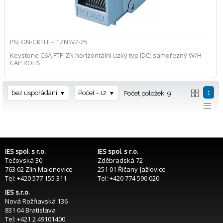
PN: ON-GKTHL-F1ZNSVZ-25
Keystone C6A FTP ZN horizontální úzký typ IDC: samořezný W/H
CAP ROHS
1
bez uspořádání
Počet - 12
Počet položek: 9
IES spol. s r.o.
IES spol. s r.o.
Tečovská 30
Zděbradská 72
763 02 Zlín Malenovice
251 01 Říčany-Jažlovice
Tel: +420 577 155 311
Tel: +420 774 590 020
IES s.r.o.
Nová Rožňavská 136
831 04 Bratislava
Tel: +421 2 49101400