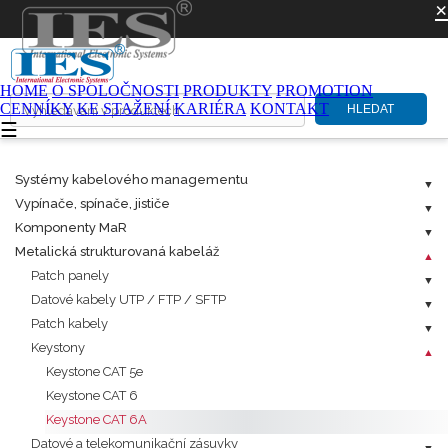
×
HOME
O SPOLOČNOSTI
PRODUKTY
PROMOTION
CENNÍKY
KE STAŽENÍ
KARIÉRA
KONTAKT
HLEDAT
☰
Systémy kabelového managementu
Vypínače, spínače, jističe
Komponenty MaR
Metalická strukturovaná kabeláž
Patch panely
Datové kabely UTP / FTP / SFTP
Patch kabely
Keystony
Keystone CAT 5e
Keystone CAT 6
Keystone CAT 6A
Datové a telekomunikační zásuvky