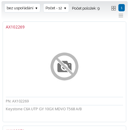
1
bez uspořádání
Počet - 12
Počet položek: 9
AX102269
PN: AX102269
Keystone C6A UTP GY 10GX MDVO T568 A/B