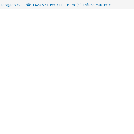
✉
ies@ies.cz
☎ +420 577 155 311 Pondělí - Pátek 7:00-15:30