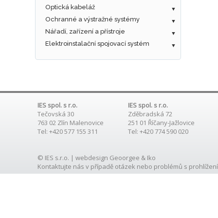
Optická kabeláž
Ochranné a výstražné systémy
Nářadí, zařízení a přístroje
Elektroinstalační spojovací systém
IES spol. s r.o.
IES spol. s r.o.
Tečovská 30
Zděbradská 72
763 02 Zlín Malenovice
251 01 Říčany-Jažlovice
Tel: +420 577 155 311
Tel: +420 774 590 020
© IES s.r.o. | webdesign
Geoorgee
& Iko
Kontaktujte nás
v případě otázek nebo problémů s prohlížení