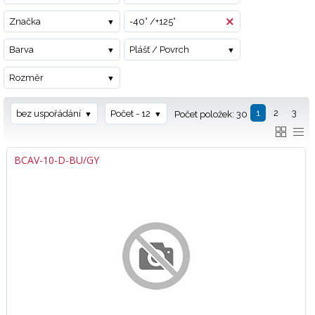
Značka
-40° /+125°
Barva
Plášť / Povrch
Rozměr
1
2
3
bez uspořádání
Počet - 12
Počet položek: 30
BCAV-10-D-BU/GY