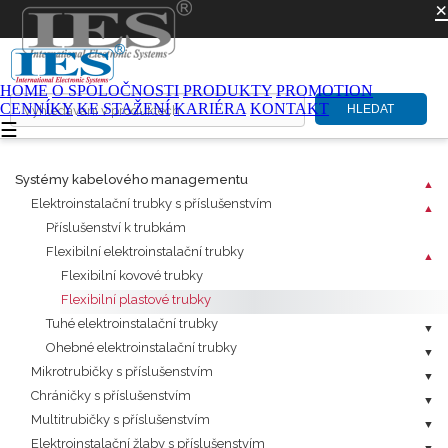
×
HOME
O SPOLOČNOSTI
PRODUKTY
PROMOTION
CENNÍKY
KE STAŽENÍ
KARIÉRA
KONTAKT
HLEDAT
☰
Systémy kabelového managementu
Elektroinstalační trubky s příslušenstvím
Příslušenství k trubkám
Flexibilní elektroinstalační trubky
Flexibilní kovové trubky
Flexibilní plastové trubky
Tuhé elektroinstalační trubky
Ohebné elektroinstalační trubky
Mikrotrubičky s příslušenstvím
Chráničky s příslušenstvím
Multitrubičky s příslušenstvím
Elektroinstalační žlaby s příslušenstvím