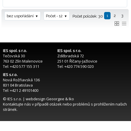
1
2
3
bez uspořádání
Počet - 12
Počet položek: 30
IES spol. s r.o.
IES spol. s r.o.
Tečovská 30
Zděbradská 72
763 02 Zlín Malenovice
251 01 Říčany-Jažlovice
Tel: +420 577 155 311
Tel: +420 774 590 020
IES s.r.o.
Nová Rožňavská 136
831 04 Bratislava
Tel: +421 2 49101400
© IES s.r.o. | webdesign
Geoorgee
& Iko
Kontaktujte nás
v případě otázek nebo problémů s prohlížením našich
stránek.