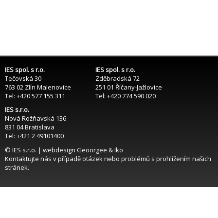
IES spol. s r.o.
IES spol. s r.o.
Tečovská 30
Zděbradská 72
763 02 Zlín Malenovice
251 01 Říčany-Jažlovice
Tel: +420 577 155 311
Tel: +420 774 590 020
IES s.r.o.
Nová Rožňavská 136
831 04 Bratislava
Tel: +421 2 49101400
© IES s.r.o. | webdesign
Geoorgee
& Iko
Kontaktujte nás
v případě otázek nebo problémů s prohlížením našich
stránek.